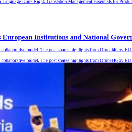
ti-Language Done Right: Translation Management Essentials for Produ
European Institutions and National Gover
 collaborative model. The post shares highlights from Drupal4Gov E
 collaborative model. The post shares highlights from Drupal4Gov E