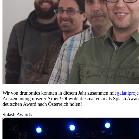
Wir von drunomics konnten in diesem Jahr zusammen mit
galanipro
Auszeichnung unserer Arbeit! Obwohl diesmal erstmals Splash Award
deutschen Award nach Österreich holen!
Splash Awards