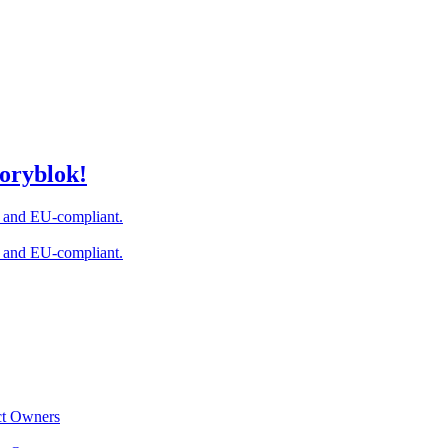
toryblok!
ce and EU-compliant.
ce and EU-compliant.
ct Owners