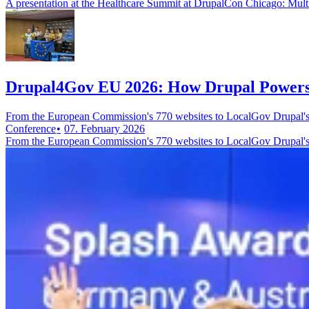
A presentation at the Healthcare Summit at DrupalCon Chicago: Mul
Drupal4Gov EU 2026: How Drupal Powers 
From the European Commission's 770 websites to LocalGov Drupal's
Conference
07. February 2026
From the European Commission's 770 websites to LocalGov Drupal's