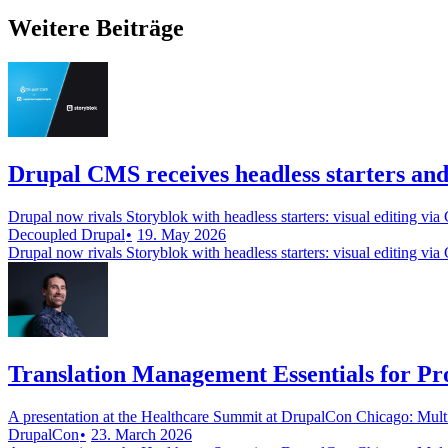
Weitere Beiträge
Drupal CMS receives headless starters and 
Drupal now rivals Storyblok with headless starters: visual editing via
Decoupled Drupal
19. May 2026
Drupal now rivals Storyblok with headless starters: visual editing via
Translation Management Essentials for P
A presentation at the Healthcare Summit at DrupalCon Chicago: Mul
DrupalCon
23. March 2026