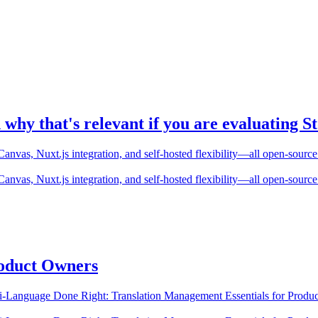
why that's relevant if you are evaluating S
 Canvas, Nuxt.js integration, and self-hosted flexibility—all open-sour
 Canvas, Nuxt.js integration, and self-hosted flexibility—all open-sour
roduct Owners
ti-Language Done Right: Translation Management Essentials for Produ