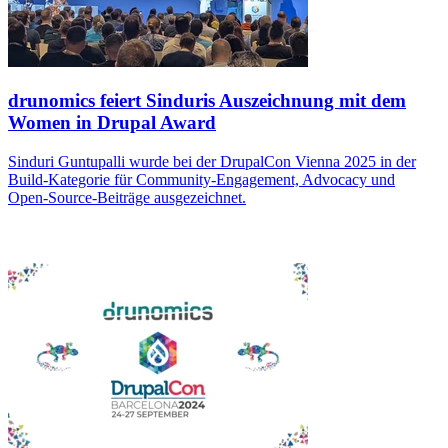
drunomics feiert Sinduris Auszeichnung mit dem
Women in Drupal Award
Sinduri Guntupalli wurde bei der DrupalCon Vienna 2025 in der
Build-Kategorie für Community-Engagement, Advocacy und
Open-Source-Beiträge ausgezeichnet.