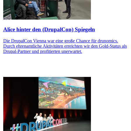
Alice hinter den (DrupalCon) Spiegeln
Die DrupalCon Vienna war eine große Chance für drunomics.
Durch ehrenamtliche Aktivitäten erreichten wir den Gold-Status als
Drupal-Partner und profitierten unerwartet.