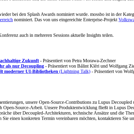
 wieder bei den Splash Awards nominiert wurde. mossbo ist in der Kate
erreich
nominiert. Das von uns eingereichte Enterprise-Projekt
Volkswa
erenz auch in mehreren Sessions aktuelle Insights teilen.
nachhaltige Zukunft
-
Präsentiert von Petra Morawa-Zechner
r als nur Decoupling
-
Präsentiert von Bálint Kléri und Wolfgang Zi
elt moderner UI-Bibliotheken
(Lightning Talk)
-
Präsentiert von Wolf
mentierungen, unsere Open-Source-Contributions zu Lupus Decoupled 
ch Open-Source-Arbeit. Unsere Produktentwicklung fließt in Lupus Dec
räche über Decoupled-Architekturen, technische Ansätze und die Them
n Sie einen konkreten Termin vereinbaren möchten, kontaktieren Sie un