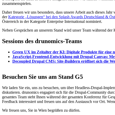
zusammenspielen.
Daher freuen wir uns besonders, dass unsere Arbeit auch dieses Jahr
der
Kategorie „Lösungen“ bei den Splash Awards Deutschland & Öst
Österreich in der Kategorie Enterprise International nominiert.
Neben Gesprächen an unserem Stand wird unser Team während der Konf
Sessions des drunomics-Teams
Green UX im Zeitalter der KI: Digitale Produkte für eine 
JavaScript-Frontend-Entwicklung mit Drupal Canvas: Meh
Decoupled Drupal CMS: Site-Buildern eröffnet sich die W
Besuchen Sie uns am Stand G5
Wir laden Sie ein, uns zu besuchen, um über Headless-Drupal-Imple
diskutieren. drunomics engagiert sich für die Drupal-Community dur
gesamtes Team steht Ihnen während der gesamten Konferenz für Gesp
Feedback interessiert und freuen uns auf den Austausch vor Ort. Wen
Wir freuen uns, Sie in Wien begrüßen zu dürfen.