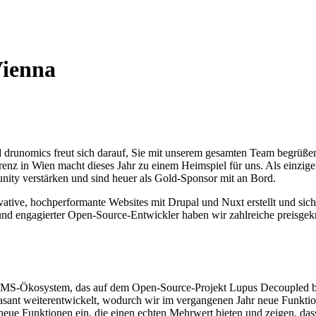
Vienna
 drunomics freut sich darauf, Sie mit unserem gesamten Team begrüßen
nz in Wien macht dieses Jahr zu einem Heimspiel für uns. Als einziger 
nity verstärken und sind heuer als Gold-Sponsor mit an Bord.
vative, hochperformante Websites mit Drupal und Nuxt erstellt und sic
r und engagierter Open-Source-Entwickler haben wir zahlreiche preisgekrö
MS-Ökosystem, das auf dem Open-Source-Projekt Lupus Decoupled bas
 rasant weiterentwickelt, wodurch wir im vergangenen Jahr neue Funk
 neue Funktionen ein, die einen echten Mehrwert bieten und zeigen, d