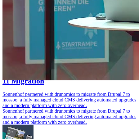
Volkswagen AG InfoPortal: Cloud-basierte Multi-Marken-Plattform
ersetzt drei Legacy-Systeme. Skalierbare Architektur mit
entkoppeltem Frontend, DevOps/CI/CD und DSGVO.
Volkswagen AG InfoPortal: Cloud-basierte Multi-Marken-Plattform
ersetzt drei Legacy-Systeme. Skalierbare Architektur mit
entkoppeltem Frontend, DevOps/CI/CD und DSGVO.
Tierschutzhaus Sonnenhof: Drupal 7 zu
11 Migration
Sonnenhof partnered with drunomics to migrate from Drupal 7 to
mossbo, a fully managed cloud CMS delivering automated upgrades
and a modern platform with zero overhead.
Sonnenhof partnered with drunomics to migrate from Drupal 7 to
mossbo, a fully managed cloud CMS delivering automated upgrades
and a modern platform with zero overhead.