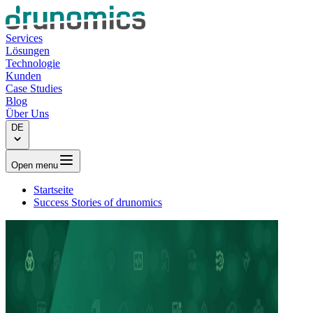
Services
Lösungen
Technologie
Kunden
Case Studies
Blog
Über Uns
DE
Open menu
Startseite
Success Stories of drunomics