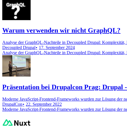
Warum verwenden wir nicht GraphQL?
Analyse der GraphQL-Nachteile in Decoupled Drupal: Komplexität, lose
Decoupled Drupal
17. September 2024
Analyse der GraphQL-Nachteile in Decoupled Drupal: Komplexität, lose
Präsentation bei Drupalcon Prag: Drupal -
Moderne JavaScript-Frontend-Frameworks wurden zur Lösung der neu
DrupalCon
22. September 2022
Moderne JavaScript-Frontend-Frameworks wurden zur Lösung der neu