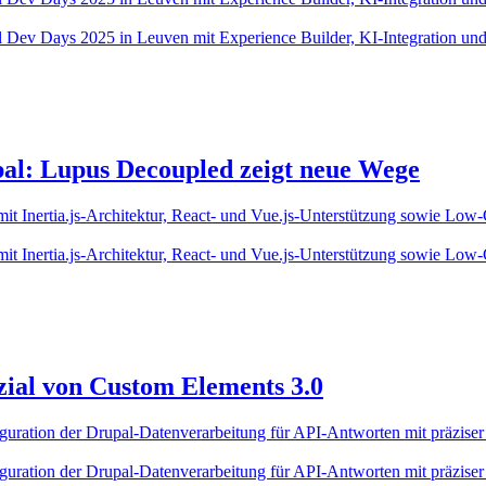
al Dev Days 2025 in Leuven mit Experience Builder, KI-Integration un
upal: Lupus Decoupled zeigt neue Wege
t Inertia.js-Architektur, React- und Vue.js-Unterstützung sowie Low
t Inertia.js-Architektur, React- und Vue.js-Unterstützung sowie Low
ial von Custom Elements 3.0
guration der Drupal-Datenverarbeitung für API-Antworten mit präzi
guration der Drupal-Datenverarbeitung für API-Antworten mit präzi