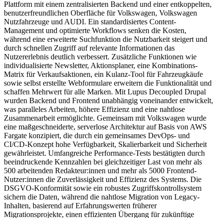
Plattform mit einem zentralisierten Backend und einer entkoppelten,
benutzerfreundlichen Oberfläche für Volkswagen, Volkswagen
Nutzfahrzeuge und AUDI. Ein standardisiertes Content-
Management und optimierte Workflows senken die Kosten,
während eine erweiterte Suchfunktion die Nutzbarkeit steigert und
durch schnellen Zugriff auf relevante Informationen das
Nutzererlebnis deutlich verbessert. Zusätzliche Funktionen wie
individualisierte Newsletter, Aktionsplaner, eine Kombinations-
Matrix für Verkaufsaktionen, ein Kulanz-Tool für Fahrzeugkäufe
sowie selbst erstellte Webformulare erweitern die Funktionalität und
schaffen Mehrwert für alle Marken. Mit Lupus Decoupled Drupal
wurden Backend und Frontend unabhängig voneinander entwickelt,
was paralleles Arbeiten, höhere Effizienz und eine nahtlose
Zusammenarbeit ermöglichte. Gemeinsam mit Volkswagen wurde
eine maßgeschneiderte, serverlose Architektur auf Basis von AWS
Fargate konzipiert, die durch ein gemeinsames DevOps- und
CI/CD-Konzept hohe Verfügbarkeit, Skalierbarkeit und Sicherheit
gewährleistet. Umfangreiche Performance-Tests bestätigten durch
beeindruckende Kennzahlen bei gleichzeitiger Last von mehr als
500 arbeitenden Redakteur:innen und mehr als 5000 Frontend-
Nutzer:innen die Zuverlässigkeit und Effizienz des Systems. Die
DSGVO-Konformität sowie ein robustes Zugriffskontrollsystem
sichern die Daten, während die nahtlose Migration von Legacy-
Inhalten, basierend auf Erfahrungswerten früherer
Migrationsprojekte, einen effizienten Übergang für zukünftige