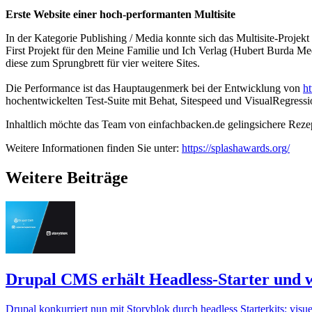
Erste Website einer hoch-performanten Multisite
In der Kategorie Publishing / Media konnte sich das Multisite-Proje
First Projekt für den Meine Familie und Ich Verlag (Hubert Burda Med
diese zum Sprungbrett für vier weitere Sites.
Die Performance ist das Hauptaugenmerk bei der Entwicklung von
h
hochentwickelten Test-Suite mit Behat, Sitespeed und VisualRegressi
Inhaltlich möchte das Team von einfachbacken.de gelingsichere Rez
Weitere Informationen finden Sie unter:
https://splashawards.org/
Weitere Beiträge
Drupal CMS erhält Headless-Starter und wa
Drupal konkurriert nun mit Storyblok durch headless Starterkits: visu