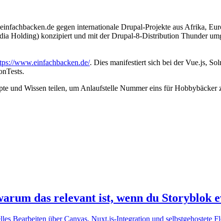
kt einfachbacken.de gegen internationale Drupal-Projekte aus Afrika,
ia Holding) konzipiert und mit der Drupal-8-Distribution Thunder umges
ttps://www.einfachbacken.de/
. Dies manifestiert sich bei der Vue.js, S
onTests.
epte und Wissen teilen, um Anlaufstelle Nummer eins für Hobbybäcker 
rum das relevant ist, wenn du Storyblok ev
elles Bearbeiten über Canvas, Nuxt.js-Integration und selbstgehostete 