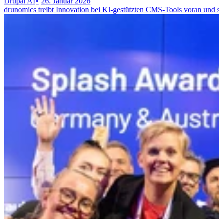
Drupal AI
26. Januar 2026
drunomics treibt Innovation bei KI-gestützten CMS-Tools voran und s